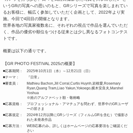
いうGRの写真への思いのもと、GRシリーズで写真を楽しまれてい
るお客様に、幅広く参加していただく企画として、2022年より実
施。今回で4回目の開催となります。
世界各地の写真家複数名に、それぞれの視点で作品を選んでいただ
く、作品の優劣や順位をつける従来とは少し異なるフォトコンテス
トです。
概要は以下の通りです。
【GR PHOTO FESTIVAL 2025の概要】
■応募期間：
2025年10月1日（水）～12月21日（日）
■テーマ：
『日常』
■審査員：
Mathieu Bachon,Jill Corral,Curtis Huynh,岩根愛,Rosemary
Ryan,Quang Tram,Liao Yakun,Yokoego,横木安良夫,Marshel
Yoshua
※姓のアルファベット順・敬称略
■応募資格：
プロフェッショナル・アマチュアを問わず、世界中のGRユーザ
ーの皆さま
■応募規定：
2024年12月以降にGRシリーズ（フィルムGRを含む）で撮影さ
れた未発表作品
■応募方法：
WEB応募のみ。詳しくはホームページの応募要項をご確認くだ
さい