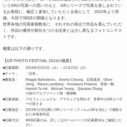
いうGRの写真への思いのもと、GRシリーズで写真を楽しまれてい
るお客様に、幅広く参加していただく企画として、2022年より実
施。今回で3回目の開催となります。
世界各地の写真家複数名に、それぞれの視点で作品を選んでいただ
く、作品の優劣や順位をつける従来とは少し異なるフォトコンテス
トです。
概要は以下の通りです。
【GR PHOTO FESTIVAL 2024の概要】
■応募期間：
2024年10月1日（火）～12月22日（日）
■テーマ：
『日常』
■審査員：
Reggie Ballesteros、Jeremy Cheung、石田真澄、Oliver
Jiang、Rikard Landberg、Annalaura Pretaroli、菅原一剛、
Hamish Ta-mé、Michael Young、Qianqian Zhang
※姓のアルファベット順・敬称略
■応募資格：
プロフェッショナル・アマチュアを問わず、世界中のGRユーザ
ーの皆さま
■応募規定：
2023年12月以降にGRシリーズ（フィルムGRを含む）で撮影さ
れた未発表作品
■応募方法：
WEB応募のみ。詳しくはホームページの応募要項をご確認くだ
さい