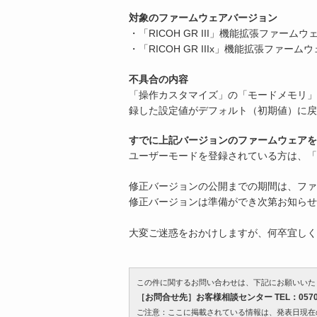
対象のファームウェアバージョン
・「RICOH GR III」機能拡張ファームウ
・「RICOH GR IIIx」機能拡張ファーム
不具合の内容
「操作カスタマイズ」の「モードメモリ」で
録した設定値がデフォルト（初期値）に戻
すでに上記バージョンのファームウェアを
ユーザーモードを登録されている方は、「
修正バージョンの公開までの期間は、ファ
修正バージョンは準備ができ次第お知らせ
大変ご迷惑をおかけしますが、何卒宜しく
この件に関するお問い合わせは、下記にお願いいた
［お問合せ先］お客様相談センター TEL：0570-
ご注意：ここに掲載されている情報は、発表日現在