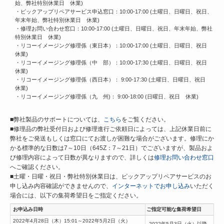
始、弊社特別休業日 休業)
・ピックアップリペアサービス申込窓口：10:00-17:00 (土曜日、日曜日、祝日、
年末年始、弊社特別休業日 休業)
・修理お問い合わせ窓口：10:00-17:00 (土曜日、日曜日、祝日、年末年始、弊社
特別休業日 休業)
・リコーイメージング修理係（東日本）：10:00-17:00 (土曜日、日曜日、祝日
休業)
・リコーイメージング修理係（中 部）：10:00-17:30 (土曜日、日曜日、祝日
休業)
・リコーイメージング修理係（西日本）： 9:00-17:30 (土曜日、日曜日、祝日
休業)
・リコーイメージング修理係（九 州)： 9:00-18:00 (日曜日、祝日 休業)
■弊社製品のサポートについては、
こちら
をご覧ください。
■修理品の弊社受付日および修理進行ご依頼日によっては、上記休業日前に
弊社をご発送もしくは窓口にてお渡しが困難な場合がございます。修理にか
かる標準的な日数は7～10日（645Z：7～21日）でございますが、製品およ
び修理内容によって日数が異なりますので、詳しくは
修理お問い合わせ窓口
へご確認ください。
■土曜・日曜・祝日・弊社特別休業日は、ピックアップリペアサービスのお
申し込み内容確認ができませんので、
インターネットでお申し込み
いただく
場合には、以下の集荷希望日をご指定ください。
お申込み日時
ご指定可能な集荷希望日
2022年4月28日（木）15:01～2022年5月2日（火）
2022年5月3日（火）以降