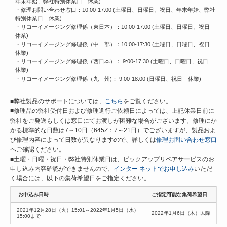
年末年始、弊社特別休業日 休業)
・修理お問い合わせ窓口：10:00-17:00 (土曜日、日曜日、祝日、年末年始、弊社
特別休業日 休業)
・リコーイメージング修理係（東日本）：10:00-17:00 (土曜日、日曜日、祝日
休業)
・リコーイメージング修理係（中 部）：10:00-17:30 (土曜日、日曜日、祝日
休業)
・リコーイメージング修理係（西日本）： 9:00-17:30 (土曜日、日曜日、祝日
休業)
・リコーイメージング修理係（九 州)： 9:00-18:00 (日曜日、祝日 休業)
■弊社製品のサポートについては、
こちら
をご覧ください。
■修理品の弊社受付日および修理進行ご依頼日によっては、上記休業日前に
弊社をご発送もしくは窓口にてお渡しが困難な場合がございます。修理にか
かる標準的な日数は7～10日（645Z：7～21日）でございますが、製品およ
び修理内容によって日数が異なりますので、詳しくは
修理お問い合わせ窓口
へご確認ください。
■土曜・日曜・祝日・弊社特別休業日は、ピックアップリペアサービスのお
申し込み内容確認ができませんので、
インター ネットでお申し込み
いただ
く場合には、以下の集荷希望日をご指定ください。
お申込み日時
ご指定可能な集荷希望日
2021年12月28日（火）15:01～2022年1月5日（水）
2022年1月6日（木）以降
15:00まで