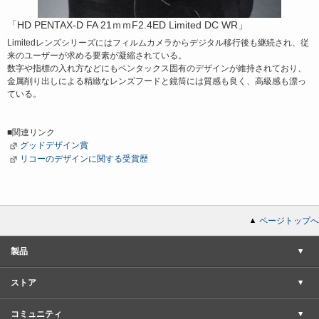
「HD PENTAX-D FA 21ｍｍF2.4ED Limited DC WR」
Limitedレンズシリーズにはフィルムカメラからデジタル移行後も継続され、従
来のユーザーが求める要素が凝縮されている。
数字や指標の入れ方などにもペンタックス固有のデザインが維持されており、
金属削り出しによる精緻なレンズフードと鏡筒には質感も良く、高級感も漂っ
ている。
■関連リンク
グッドデザイン賞
リコーのデザインに関する受賞歴
ページトップへ
製品
ストア
コミュニティ