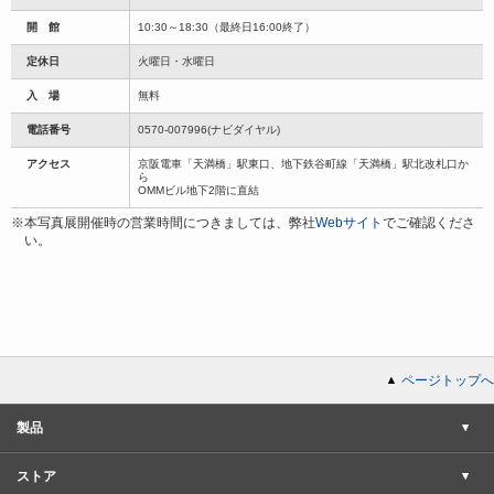
開 館
10:30～18:30（最終日16:00終了）
定休日
火曜日・水曜日
入 場
無料
電話番号
0570-007996(ナビダイヤル)
アクセス
京阪電車「天満橋」駅東口、地下鉄谷町線「天満橋」駅北改札口か
ら
OMMビル地下2階に直結
※本写真展開催時の営業時間につきましては、弊社
Webサイト
でご確認くださ
い。
ページトップへ
製品
ストア