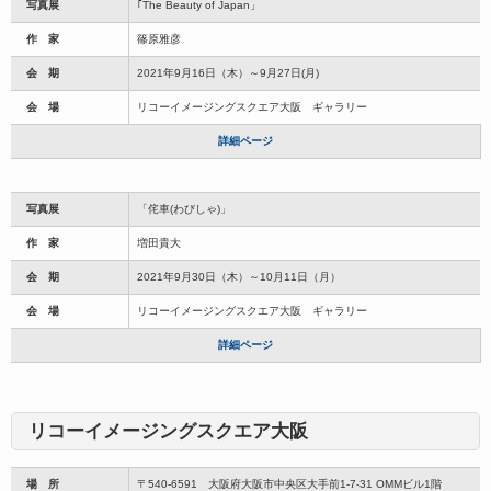
写真展
｢The Beauty of Japan」
作 家
篠原雅彦
会 期
2021年9月16日（木）～9月27日(月)
会 場
リコーイメージングスクエア大阪 ギャラリー
詳細ページ
写真展
「侘車(わびしゃ)」
作 家
増田貴大
会 期
2021年9月30日（木）～10月11日（月）
会 場
リコーイメージングスクエア大阪 ギャラリー
詳細ページ
リコーイメージングスクエア大阪
場 所
〒540-6591 大阪府大阪市中央区大手前1-7-31 OMMビル1階