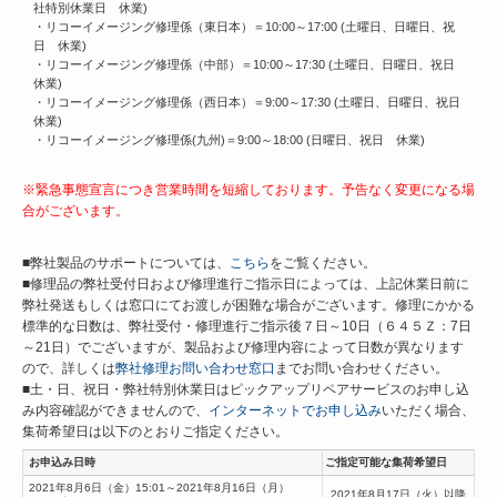
社特別休業日 休業)
・リコーイメージング修理係（東日本）＝10:00～17:00 (土曜日、日曜日、祝
日 休業)
・リコーイメージング修理係（中部）＝10:00～17:30 (土曜日、日曜日、祝日
休業)
・リコーイメージング修理係（西日本）＝9:00～17:30 (土曜日、日曜日、祝日
休業)
・リコーイメージング修理係(九州)＝9:00～18:00 (日曜日、祝日 休業)
※緊急事態宣言につき営業時間を短縮しております。予告なく変更になる場
合がございます。
■弊社製品のサポートについては、
こちら
をご覧ください。
■修理品の弊社受付日および修理進行ご指示日によっては、上記休業日前に
弊社発送もしくは窓口にてお渡しが困難な場合がございます。修理にかかる
標準的な日数は、弊社受付・修理進行ご指示後７日～10日（６４５Ｚ：7日
～21日）でございますが、製品および修理内容によって日数が異なります
ので、詳しくは
弊社修理お問い合わせ窓口
までお問い合わせください。
■土・日、祝日・弊社特別休業日はピックアップリペアサービスのお申し込
み内容確認ができませんので、
インターネットでお申し込み
いただく場合、
集荷希望日は以下のとおりご指定ください。
お申込み日時
ご指定可能な集荷希望日
2021年8月6日（金）15:01～2021年8月16日（月）
2021年8月17日（火）以降