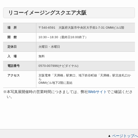
リコーイメージングスクエア大阪
場 所
〒540-6591 大阪府大阪市中央区大手前1-7-31 OMMビル1階
開 館
10:30～18:30（最終日16:00終了）
定休日
火曜日・水曜日
入 場
無料
電話番号
0570-007996(ナビダイヤル)
アクセス
京阪電車「天満橋」駅東口、地下鉄谷町線「天満橋」駅北改札口か
ら
OMMビル地下2階に直結
※本写真展開催時の営業時間につきましては、弊社
Webサイト
でご確認くださ
い。
ページトップへ