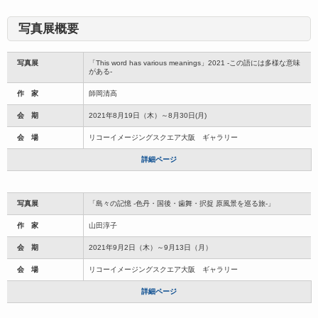
写真展概要
写真展
「This word has various meanings」2021 -この語には多様な意味
がある-
作 家
師岡清高
会 期
2021年8月19日（木）～8月30日(月)
会 場
リコーイメージングスクエア大阪 ギャラリー
詳細ページ
写真展
「島々の記憶 -色丹・国後・歯舞・択捉 原風景を巡る旅-」
作 家
山田淳子
会 期
2021年9月2日（木）～9月13日（月）
会 場
リコーイメージングスクエア大阪 ギャラリー
詳細ページ