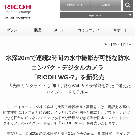
お問い合わせ
Global
Japanese
ブランド
製品
ストア
コミュニティ
サポート
2021年06月17日
水深20mで連続2時間の水中撮影が可能な防水
コンパクトデジタルカメラ
「RICOH WG-7」を新発売
～大光量リングライトも利用可能なWebカメラ機能を新たに備えた
ハイグレードモデル～
リコーイメージング株式会社（代表取締役社長：高橋忍）は、定評ある高い
防水性能に加えて新たにWebカメラとしての利用も可能にし、アウトドアだけ
でなく日常のビジネスシーンでも様々な活用ができる当社防水コンパクトデジ
タルカメラのハイグレードモデル「RICOH WG-7」を発売いたします。
本製品は、水深20mの防水性能と高さ2.1mからの耐落下衝撃性能、マイナス