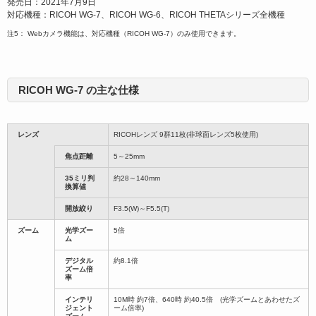
発売日：2021年7月9日
対応機種：RICOH WG-7、RICOH WG-6、RICOH THETAシリーズ全機種
注5： Webカメラ機能は、対応機種（RICOH WG-7）のみ使用できます。
RICOH WG-7 の主な仕様
レンズ
RICOHレンズ 9群11枚(非球面レンズ5枚使用)
焦点距離
5～25mm
35ミリ判
約28～140mm
換算値
開放絞り
F3.5(W)～F5.5(T)
ズーム
光学ズー
5倍
ム
デジタル
約8.1倍
ズーム倍
率
インテリ
10M時 約7倍、640時 約40.5倍 (光学ズームとあわせたズ
ジェント
ーム倍率)