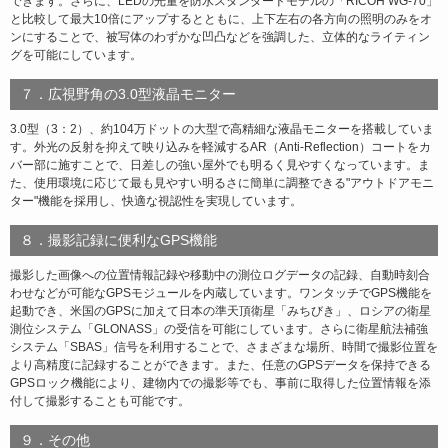
できます。さらに、LEDの光量を防水スタンダードモデルの「RICOH WG-70」
と比較して最大10倍にアップするとともに、上下左右の各方向の照明のみをオ
ンにすることで、被写体のわずかな凹凸などを強調した、立体的なライティン
グを可能にしています。
７．広視野角の3.0型液晶モニター
3.0型（3：2）、約104万ドットの大型で高精細な液晶モニターを搭載していま
す。外光の反射を抑えて映り込みを軽減するAR（Anti-Reflection）コートをカ
バー部に施すことで、日差しの強い屋外でも明るく見やすくなっています。ま
た、使用環境に応じて最も見やすい明るさに簡単に調整できる"アウトドアモニ
ター"機能を採用し、快適な視認性を実現しています。
８．撮影記録に便利なGPS機能
撮影した画像への位置情報記録や移動中の測位ログデータの記録、自動時刻合
わせなどが可能なGPSモジュールを内蔵しています。ワンタッチでGPS機能を
起動でき、米国のGPSに加えて日本の準天頂衛星「みちびき」、ロシアの衛星
測位システム「GLONASS」の受信を可能にしています。さらに衛星航法補強
システム「SBAS」信号を利用することで、さまざまな場所、時間で撮影位置を
より高精度に記録することができます。また、任意のGPSデータを保持できる
GPSロック機能により、建物内での撮影等でも、事前に取得した位置情報を添
付して撮影することも可能です。
９．その他