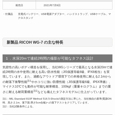
発売日
2021年7月9日
・付属品 充電式バッテリー、USB電源アダプター、ハンドストラップ、USBケーブル、マ
クロスタンド
新製品 RICOH WG-7 の主な特長
１．水深20mで連続2時間の撮影が可能なタフネス設計
気密性の高いボディ構造を採用し、当社WGシリーズで最高となる水深20mで連
続2時間の水中使用に耐える高い防水性能（JIS保護等級8級、IPX8相当）を実
現しています。また、過酷なアウトドア環境下での本格使用に耐える2.1mから
注1
の耐落下衝撃性能
やホコリに強い防塵性能（JIS保護等級6級、IP6X準拠）、
マイナス10℃でも動作が可能な耐寒構造、100kgf（重量キログラム）までの重
注2
さに耐える耐荷重構造
なども備えたタフネスモデルに仕上がっています。
注1：MIL-Standard 810F Method 516.5-Shockの測定方法に準じた、当社独自の基準(電源ON
時、高さ:2.1m、落下面:厚さ5cm合板)への落下テストをクリアしています。
注2：当社試験条件による。