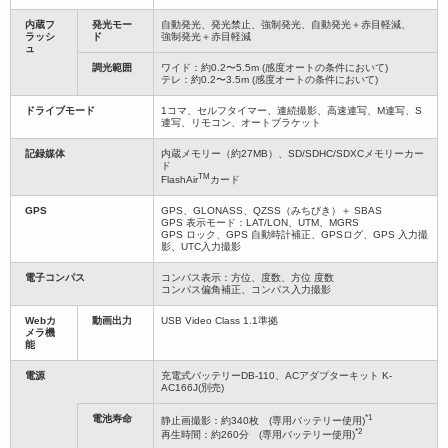
内蔵フ
発光モー
自動発光、発光禁止、強制発光、自動発光＋赤目軽減、
ラッシ
ド
強制発光＋赤目軽減
ュ
調光範囲
ワイド：約0.2〜5.5m (感度オートの条件において)
テレ：約0.2〜3.5m (感度オートの条件において)
ドライブモード
1コマ、セルフタイマー、連続撮影、高速連写、M連写、S
連写、リモコン、オートブラケット
記録媒体
内蔵メモリー（約27MB）、SD/SDHC/SDXCメモリーカー
ド
TM
FlashAir
カード
GPS
GPS、GLONASS、QZSS（みちびき）＋ SBAS
GPS 表示モード：LAT/LON、UTM、MGRS
GPS ロック、GPS 自動時計補正、GPSログ、GPS 入力撮
影、UTC入力撮影
電子コンパス
コンパス表示：方位、度数、方位 度数
コンパス偏角補正、コンパス入力撮影
Webカ
動画出力
USB Video Class 1.1準拠
メラ機
能
電源
充電式バッテリーDB-110、ACアダプターキット K-
AC166J(別売)
*1
電池寿命
静止画撮影：約340枚 (専用バッテリー使用)
*2
再生時間：約260分 (専用バッテリー使用)