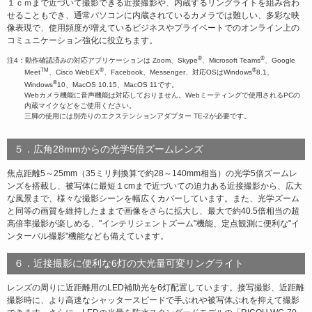
１ｃｍまで近づいて撮影できる近接撮影や、内蔵するリングライトを組み合わ
せることもでき、通常パソコンに内蔵されているカメラでは難しい、多彩な映
像表現で、使用頻度が増えているビジネスやプライベートでのオンライン上の
コミュニケーション強化に役立ちます。
®
®
注4：動作確認済みの対応アプリケーションは Zoom、Skype
、Microsoft Teams
、Google
TM
®
®
Meet
、Cisco WebEX
、Facebook、Messenger、対応OSはWindows
8.1、
®
Windows
10、MacOS 10.15、MacOS 11です。
Webカメラ機能に音声機能は対応しておりません。Webミーティングで使用されるPCの
内蔵マイクなどをご使用ください。
三脚の使用には別売りのエクステンションアダプター TE-2が必要です。
５．広角28mmからの光学5倍ズームレンズ
焦点距離5～25mm（35ミリ判換算で約28～140mm相当）の光学5倍ズームレ
ンズを搭載し、被写体に最短１cmまで近づいての迫力ある近接撮影から、広大
な風景まで、様々な撮影シーンを幅広くカバーしています。また、光学ズーム
と同等の画質を維持したままで画像をさらに拡大し、最大で約40.5倍相当の超
高倍率撮影が楽しめる、"インテリジェントズーム"機能、定点観測に便利な"イ
ンターバル撮影"機能なども備えています。
６．近接撮影に便利な6灯の大光量可変リングライト
レンズの周りに近距離用のLED補助光を6灯配置しています。接写撮影、近距離
撮影時に、より高速なシャッタースピードで手ぶれや被写体ぶれを抑えて撮影