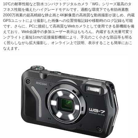
10℃の耐寒性能など防水コンパクトデジタルカメラ「WG」シリーズ最高のタ
フネス性能を備えたハイグレードモデルです。過酷な環境下でも有効画素数
2000万画素の超高精細な静止画と4K解像度の高画質な動画撮影が楽しめ、内蔵
GPSユニットにより撮影した画像への位置情報記録や移動時のログ記録も可能
です。さらに、PCに接続して高画質なWebカメラとして使用できる新機能を備
えており、Web会議中の参加ユーザー表示はもちろん、内蔵する大光量可変リ
ングライトと最短1cmの近接撮影機能により、手元のごく小さな部品等も明る
く照らしながら拡大撮影し、オンライン上で説明、表示することも簡単におこ
なえます。