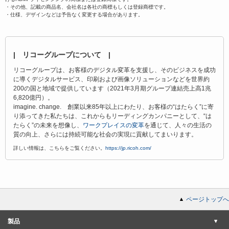
・その他、記載の商品名、会社名は各社の商標もしくは登録商標です。
・仕様、デザインなどは予告なく変更する場合があります。
| リコーグループについて |
リコーグループは、お客様のデジタル変革を支援し、そのビジネスを成功
に導くデジタルサービス、印刷および画像ソリューションなどを世界約
200の国と地域で提供しています（2021年3月期グループ連結売上高1兆
6,820億円）。
imagine. change. 創業以来85年以上にわたり、お客様の“はたらく”に寄
り添ってきた私たちは、これからもリーディングカンパニーとして、“は
たらく”の未来を想像し、
ワークプレイスの変革
を通じて、人々の生活の
質の向上、さらには持続可能な社会の実現に貢献してまいります。
詳しい情報は、こちらをご覧ください。
https://jp.ricoh.com/
ページトップへ
製品