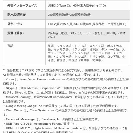
外部インターフェイス
USB3.0(Type-C)、HDMI出力端子(タイプ D)
防水/防塵性能
JIS保護等級8級/JIS保護等級6級
外形・寸法
118.2(幅)×65.5(高)×33.1(厚)mm (操作部材、突起部を除く)
質量（重さ）
約246g（電池、SDメモリーカード含む）、約219g（本体
のみ）
言語
英語、フランス語、ドイツ語、スペイン語、ポルトガル
語、イタリア語、オランダ語、日本語、デンマーク語、ス
ウェ－デン語、フィンランド語、ポーランド語、チェコ
語、ハンガリー語、トルコ語、ギリシャ語、ロシア語、タ
イ語、韓国語、中国語（繁体字・簡体字）
*1 撮影枚数はCIPA規格に準じた測定条件による目安であり、使用条件により変わります。
*2 時間は当社の測定基準による目安であり、使用条件により変わります。
・Zoomは、Zoom Video Communications, Inc.の米国及びその他の国における商標または登録
商標です。
・Skypeは、米国 Microsoft Corporation の、米国およびその他の国における登録商標または商
標です。Skype の名称、これに関連する商標は、Skype またはその関連事業体の商標です。
・Microsoft Teamsは、米国Microsoft Corporationの、米国およびその他の国における商標また
は登録商標です。
・Google MeetはGoogle Inc.の米国及びその他の国における商標または登録商標です。
・Cisco Webexは、Cisco Systems Inc.の米国及びその他の国における商標または登録商標で
す。
・Facebook Messengerは、Facebook, Inc.の商標または登録商標です。
・USB Type-CはUSB Implementers Forumの商標です。
・HDMI、HDMI ロゴ、High-Definition Multimedia Interface は、米国およびその他の国々にお
けるHDMI ライセンシングの商標または登録商標です。