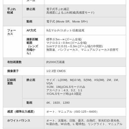
ズーム
手ぶれ
静止画
電子式手ぶれ補正
軽減
高感度によるぶれ軽減(高感度モード)
動画
電子式 (Movie SR、Movie SR+)
フォー
AF方式
9点マルチ/スポット/自動追尾
カス
撮影距離
標準:0.5m～∞ (ズーム全域)
範囲
マクロ:0.1～0.6m (ズーム全域)
（レンズ
1cmマクロ:0.01～0.3m (ズーム域の中間部)
先端か
無限遠、パンフォーカス、マニュアルフォーカス切替可
ら）
有効画素数
約2000万画素
撮像素子
1/2.3型 CMOS
記録画
静止画
サイズ：L(20M)、M(10 M)、S(5M)、XS(3M)、2M、1M、
素数
VGA
※2M、1MはCALSモードのみ
アスペクト：4:3、3:2、1:1
※CALSモード時は4:3固定
動画
4K、1920、1280
感度（標準出力感度）
オート、マニュアル（ISO 125～6400）
ホワイトバランス
オート、太陽光、日陰、曇天、白熱灯、蛍光灯(D:昼光色、
N:昼白色、W:白色、L:電球色)、リングライト、マニュアル