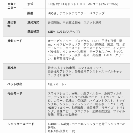
画像モ
形式
3.0型 約104万ドットＬＣＤ、ARコート(カバーのみ）
ニター
調整
明るさ、アウトドアモニター：±2ステップ
露出制
測光方式
分割測光、中央重点測光、スポット測光
御
露出補正
±2EV（1/3EVステップ）
撮影モード
オートピクチャー、プログラム、HDR、手持ち夜景、動
画、ハイスピードカメラ、デジタル顕微鏡、風景、花、ポ
ートレート、マーメード、マーメードムービー、インター
バル撮影、インターバル動画、サーフ＆スノー、キッズ、
ペット、スポーツ、夜景、花火、高感度、CALS、グリー
ン、被写界深度合成
顔検出
最大30人まで検出可、スマイルキャッチ、
自分撮りアシスト、自分撮りアシスト＋スマイルキャッ
チ、まばたき検出
ペット検出
1匹（オート）
再生モード
スライドショウ、回転、小顔フィルター、魚拓フィルタ
ー、デジタルフィルター(白黒/セピア、トイカメラ、レト
ロ、カラー、色抽出、色強調、ハイコントラスト、トゥイ
ンクル、ソフト、フィッシュアイ、明るさ、ミニチュア)、
HDRフィルター、動画編集、赤目補正、リサイズ、トリミ
ング、画像コピー、プロテクト、起動画面設定、ファイル
復元、画像の自動回転
シャッタースピード
1/4000～1/4秒(メカニカルシャッターと電子シャッターの
併用)、
最長4秒(夜景モード)