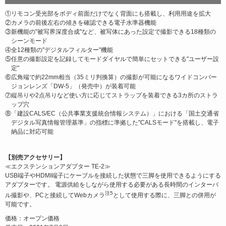
①リモコン受光部をボディ前面だけでなく背面にも搭載し、利用用途を拡大
②カメラの前後左右の傾きを確認できる電子水準器機能
③新機能の"被写界深度合成"など、被写体にあった設定で撮影できる18種類の
シーンモード
④全12種類の"デジタルフィルター"機能
⑤任意の撮影設定を記録してモードダイヤルで簡単にセットできる"ユーザー設
定"
⑥広角端で約22mm相当（35ミリ判換算）の撮影が可能になるワイドコンバー
ジョンレンズ「DW-5」（発売中）が装着可能
⑦縦吊りや2点吊りなど使い方に応じてストラップを装着できる3カ所のストラ
ップ穴
⑧「建設CALS/EC（公共事業支援統合情報システム）」における「国土交通省
デジタル写真情報管理基準」の指標に準拠した"CALSモード"を搭載し、電子
納品に対応可能
【別売アクセサリー】
≪エクステンションアダプター TE-2≫
USB端子やHDMI端子にケーブルを接続した状態で三脚を使用できるようにする
アダプターです。 電源供給をしながら使用する必要がある長時間のインターバ
注5
ル撮影や、PCと接続してWebカメラ
として使用する際に、三脚との併用が
可能です。
価格：オープン価格