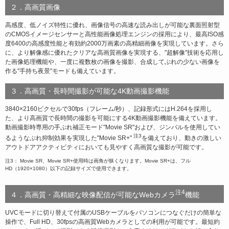
２．高画質画像
高感度、低ノイズ特性に優れ、画像信号の高速な読み出しが可能な裏面照射型
のCMOSイメージセンサーと高性能画像処理エンジンの採用により、最高ISO感
度6400の高感度性能と有効約2000万画素の高精細画像を実現しています。さら
に、より解像感に優れたクリアな高画質画像を実現する、"超解像"技術を応用し
た画像処理機能や、一度に複数枚の画像を撮影、合成してぶれの少ない画像を
作る"手持ち夜景"モードも備えています。
３．高画質・長時間撮影が可能な4K動画撮影機能
3840×2160ピクセルで30fps（フレーム/秒）、記録形式にはH.264を採用し
た、より高画質で長時間の撮影を可能にする4K動画撮影機能を備えています。
動画撮影時専用の手ぶれ補正モード"Movie SR"および、ジンバルを使用してい
注3
るようなぶれ抑制効果を実現した"Movie SR+"
を備えており、動きの激しい
アウトドアアクティビティにおいても見やすく高画質な撮影が可能です。
注3： Movie SR、Movie SR+使用時は画角が狭くなります。Movie SR+は、フル
HD（1920×1080）以下の記録サイズで使用できます。
注4
４．高画質・高精細な映像配信が可能なWebカメラ
機能
UVCモードに切り替えて付属のUSBケーブルをパソコンにつなぐだけの簡単な
操作で、Full HD、30fpsの高画質Webカメラとしての利用が可能です。最短約