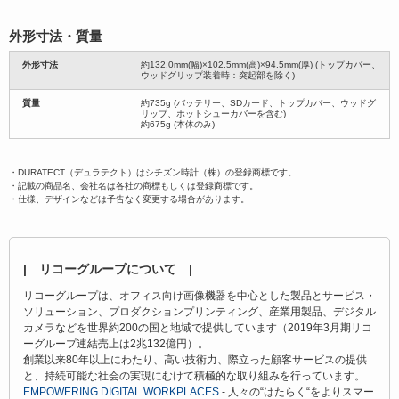
外形寸法・質量
外形寸法
約132.0mm(幅)×102.5mm(高)×94.5mm(厚) (トップカバー、
ウッドグリップ装着時：突起部を除く)
質量
約735g (バッテリー、SDカード、トップカバー、ウッドグ
リップ、ホットシューカバーを含む)
約675g (本体のみ)
・DURATECT（デュラテクト）はシチズン時計（株）の登録商標です。
・記載の商品名、会社名は各社の商標もしくは登録商標です。
・仕様、デザインなどは予告なく変更する場合があります。
| リコーグループについて |
リコーグループは、オフィス向け画像機器を中心とした製品とサービス・
ソリューション、プロダクションプリンティング、産業用製品、デジタル
カメラなどを世界約200の国と地域で提供しています（2019年3月期リコ
ーグループ連結売上は2兆132億円）。
創業以来80年以上にわたり、高い技術力、際立った顧客サービスの提供
と、持続可能な社会の実現にむけて積極的な取り組みを行っています。
EMPOWERING DIGITAL WORKPLACES
- 人々の“はたらく“をよりスマー