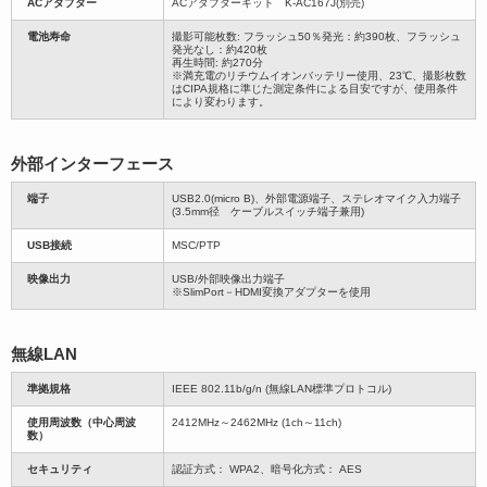
ACアダプター
ACアダプターキット K-AC167J(別売)
電池寿命
撮影可能枚数: フラッシュ50％発光：約390枚、フラッシュ
発光なし：約420枚
再生時間: 約270分
※満充電のリチウムイオンバッテリー使用、23℃、撮影枚数
はCIPA規格に準じた測定条件による目安ですが、使用条件
により変わります。
外部インターフェース
端子
USB2.0(micro B)、外部電源端子、ステレオマイク入力端子
(3.5mm径 ケーブルスイッチ端子兼用)
USB接続
MSC/PTP
映像出力
USB/外部映像出力端子
※SlimPort－HDMI変換アダプターを使用
無線LAN
準拠規格
IEEE 802.11b/g/n (無線LAN標準プロトコル)
使用周波数（中心周波
2412MHz～2462MHz (1ch～11ch)
数）
セキュリティ
認証方式： WPA2、暗号化方式： AES