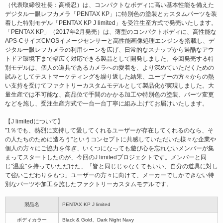
（代表取締役社長：高橋忍）は、コンパクトなボディに高い基本性能を備えた
デジタル一眼レフカメラ「PENTAX KP」に特別色の塗装とカスタムパーツを装
着した特別モデル「PENTAX KP J limited」を受注生産方式で発売いたします。
「PENTAX KP」（2017年2月発売）は、薄型のコンパクトボディに、高性能な
APS-CサイズCMOSイメージセンサーと高性能画像処理エンジンを搭載し、デ
ジタル一眼レフカメラの利用シーンを広げ、日常的なスナップから過酷なアウ
トドア環境下まで幅広く対応できる製品として開発しました。今回発売する特
別モデルは、個人の道具であるカメラへの愛着を、より深めていただくための
試みとしてテストマーケティングを繰り返した結果、ユーザーの方々からの熱
い支持を受けてファクトリーカスタムモデルとして製品化が実現しました。大
量生産では不可能な、高品位で手間のかかる加工や特別色の塗装、パーツ変更
などを施し、受注生産方式で一台一台丁寧に組み上げてお届けいたします。
【J limitedについて】
"1％でも、熱烈に支持して愛してくれるユーザーが存在してくれるのなら、そ
の人たちのために造ろう"というコンセプトに共感していただいた様々な企業や
個人の方々にご協力を仰ぎ、いくつになっても遊び心を忘れないメンバーが集
まってスタートしたのが、今回のJ limitedプロジェクトです。メンバーと同
じ"温度"を持っていただけた、「皆と同じじゃなくてもいい、自分の道具に対し
て強いこだわりをもつ」ユーザーの方々に向けて、メーカーでしかできない特
別なパーツや加工を施したファクトリーカスタムモデルです。
製品名
PENTAX KP J limited
ボディカラー
Black & Gold、Dark Night Navy