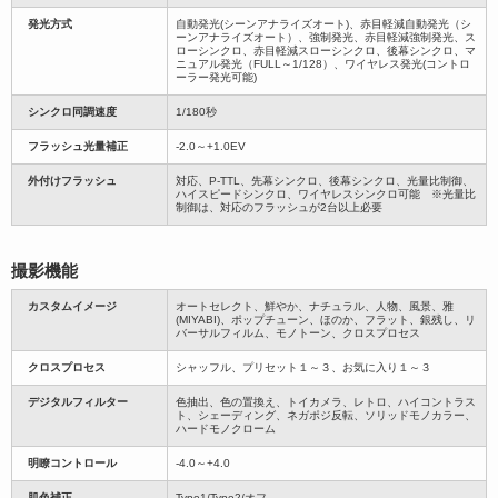
発光方式
自動発光(シーンアナライズオート)、赤目軽減自動発光（シ
ーンアナライズオート）、強制発光、赤目軽減強制発光、ス
ローシンクロ、赤目軽減スローシンクロ、後幕シンクロ、マ
ニュアル発光（FULL～1/128）、ワイヤレス発光(コントロ
ーラー発光可能)
シンクロ同調速度
1/180秒
フラッシュ光量補正
-2.0～+1.0EV
外付けフラッシュ
対応、P-TTL、先幕シンクロ、後幕シンクロ、光量比制御、
ハイスピードシンクロ、ワイヤレスシンクロ可能 ※光量比
制御は、対応のフラッシュが2台以上必要
撮影機能
カスタムイメージ
オートセレクト、鮮やか、ナチュラル、人物、風景、雅
(MIYABI)、ポップチューン、ほのか、フラット、銀残し、リ
バーサルフィルム、モノトーン、クロスプロセス
クロスプロセス
シャッフル、プリセット１～３、お気に入り１～３
デジタルフィルター
色抽出、色の置換え、トイカメラ、レトロ、ハイコントラス
ト、シェーディング、ネガポジ反転、ソリッドモノカラー、
ハードモノクローム
明瞭コントロール
-4.0～+4.0
肌色補正
Type1/Type2/オフ