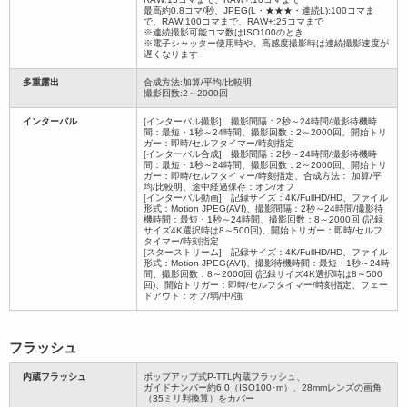
最高約0.8コマ/秒、JPEG(L・★★★・連続L):100コマま
で、RAW:100コマまで、RAW+:25コマまで
※連続撮影可能コマ数はISO100のとき
※電子シャッター使用時や、高感度撮影時は連続撮影速度が
遅くなります
多重露出
合成方法:加算/平均/比較明
撮影回数:2～2000回
インターバル
[インターバル撮影] 撮影間隔：2秒～24時間/撮影待機時
間：最短・1秒～24時間、撮影回数：2～2000回、開始トリ
ガー：即時/セルフタイマー/時刻指定
[インターバル合成] 撮影間隔：2秒～24時間/撮影待機時
間：最短・1秒～24時間、撮影回数：2～2000回、開始トリ
ガー：即時/セルフタイマー/時刻指定、合成方法： 加算/平
均/比較明、途中経過保存：オン/オフ
[インターバル動画] 記録サイズ：4K/FullHD/HD、ファイル
形式：Motion JPEG(AVI)、撮影間隔：2秒～24時間/撮影待
機時間：最短・1秒～24時間、撮影回数：8～2000回 (記録
サイズ4K選択時は8～500回)、開始トリガー：即時/セルフ
タイマー/時刻指定
[スターストリーム] 記録サイズ：4K/FullHD/HD、ファイル
形式：Motion JPEG(AVI)、撮影待機時間：最短・1秒～24時
間、撮影回数：8～2000回 (記録サイズ4K選択時は8～500
回)、開始トリガー：即時/セルフタイマー/時刻指定、フェー
ドアウト：オフ/弱/中/強
フラッシュ
内蔵フラッシュ
ポップアップ式P-TTL内蔵フラッシュ、
ガイドナンバー約6.0（ISO100･m）、28mmレンズの画角
（35ミリ判換算）をカバー