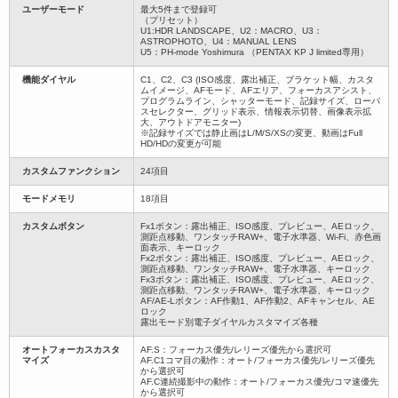
ユーザーモード
最大5件まで登録可
（プリセット）
U1:HDR LANDSCAPE、U2：MACRO、U3：
ASTROPHOTO、U4：MANUAL LENS
U5：PH-mode Yoshimura （PENTAX KP J limited専用）
機能ダイヤル
C1、C2、C3 (ISO感度、露出補正、ブラケット幅、カスタ
ムイメージ、AFモード、AFエリア、フォーカスアシスト、
プログラムライン、シャッターモード、記録サイズ、ローパ
スセレクター、グリッド表示、情報表示切替、画像表示拡
大、アウトドアモニター)
※記録サイズでは静止画はL/M/S/XSの変更、動画はFull
HD/HDの変更が可能
カスタムファンクション
24項目
モードメモリ
18項目
カスタムボタン
Fx1ボタン：露出補正、ISO感度、プレビュー、AEロック、
測距点移動、ワンタッチRAW+、電子水準器、Wi-Fi、赤色画
面表示、キーロック
Fx2ボタン：露出補正、ISO感度、プレビュー、AEロック、
測距点移動、ワンタッチRAW+、電子水準器、キーロック
Fx3ボタン：露出補正、ISO感度、プレビュー、AEロック、
測距点移動、ワンタッチRAW+、電子水準器、キーロック
AF/AE-Lボタン：AF作動1、AF作動2、AFキャンセル、AE
ロック
露出モード別電子ダイヤルカスタマイズ各種
オートフォーカスカスタ
AF.S：フォーカス優先/レリーズ優先から選択可
マイズ
AF.C1コマ目の動作：オート/フォーカス優先/レリーズ優先
から選択可
AF.C連続撮影中の動作：オート/フォーカス優先/コマ速優先
から選択可