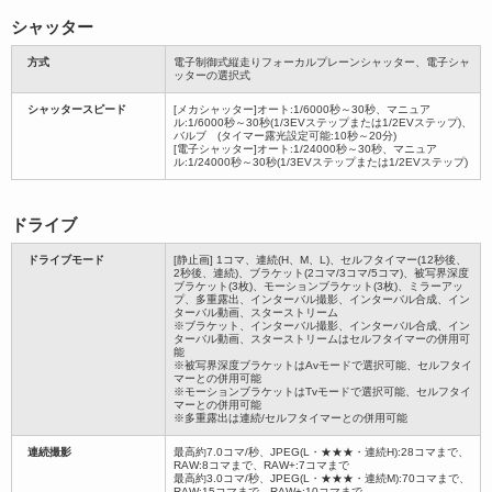
シャッター
方式
電子制御式縦走りフォーカルプレーンシャッター、電子シャ
ッターの選択式
シャッタースピード
[メカシャッター]オート:1/6000秒～30秒、マニュア
ル:1/6000秒～30秒(1/3EVステップまたは1/2EVステップ)、
バルブ (タイマー露光設定可能:10秒～20分)
[電子シャッター]オート:1/24000秒～30秒、マニュア
ル:1/24000秒～30秒(1/3EVステップまたは1/2EVステップ)
ドライブ
ドライブモード
[静止画] 1コマ、連続(H、M、L)、セルフタイマー(12秒後、
2秒後、連続)、ブラケット(2コマ/3コマ/5コマ)、被写界深度
ブラケット(3枚)、モーションブラケット(3枚)、ミラーアッ
プ、多重露出、インターバル撮影、インターバル合成、イン
ターバル動画、スターストリーム
※ブラケット、インターバル撮影、インターバル合成、イン
ターバル動画、スターストリームはセルフタイマーの併用可
能
※被写界深度ブラケットはAvモードで選択可能、セルフタイ
マーとの併用可能
※モーションブラケットはTvモードで選択可能、セルフタイ
マーとの併用可能
※多重露出は連続/セルフタイマーとの併用可能
連続撮影
最高約7.0コマ/秒、JPEG(L・★★★・連続H):28コマまで、
RAW:8コマまで、RAW+:7コマまで
最高約3.0コマ/秒、JPEG(L・★★★・連続M):70コマまで、
RAW:15コマまで、RAW+:10コマまで