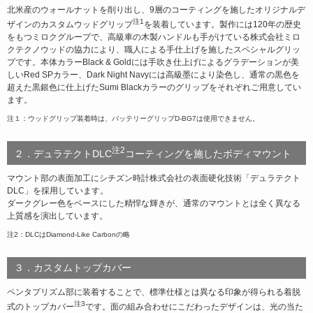
北米産のウォールナットを削り出し、9層のコーティングを施したオリジナルデ
注1
ザインのカスタムウッドグリップ
を装着しています。製作には120年の歴史
をもつミロクグループで、高級車の木製ハンドルも手がけている株式会社ミロ
クテクノウッドの協力により、職人による手仕上げを施したスペシャルグリッ
プです。本体カラーBlack & Goldには手吹き仕上げによるグラデーションが美
しいRed SPカラー、Dark Night Navyには高級墨により染色し、通常の黒色を
超えた黒銀色に仕上げたSumi Blackカラーのグリップをそれぞれご用意してい
ます。
注１：ウッドグリップ装着時は、バッテリーグリップD-BG7は使用できません。
注2
２．デュラテクトDLC
コーティングを施したボディマウント
マウント部の表面加工にシチズン時計株式会社の表面硬化技術「デュラテクト
DLC」を採用しています。
ダークグレー色をベースにした精悍な輝きが、通常のマウントとは全く異なる
上質感を演出しています。
注2：DLCはDiamond-Like Carbonの略
３．カスタムトップカバー
ペンタプリズム部に装着することで、標準仕様とは異なる印象が得られる着脱
注3
式のトップカバー
です。面の組み合わせにこだわったデザインは、光の当た