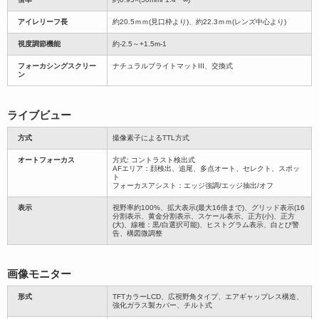
アイレリーフ長
約20.5ｍｍ(見口枠より)、約22.3ｍｍ(レンズ中心より)
視度調節機能
約-2.5～+1.5m-1
フォーカシングスクリー
ナチュラルブライトマットIII、交換式
ン
ライブビュー
方式
撮像素子によるTTL方式
オートフォーカス
方式: コントラスト検出式
AFエリア：顔検出、追尾、多点オート、セレクト、スポッ
ト
フォーカスアシスト：エッジ強調/エッジ抽出/オフ
表示
視野率約100%、拡大表示(最大16倍まで)、グリッド表示(16
分割表示、黄金分割表示、スケール表示、正方(小)、正方
(大)、線種：黒/白選択可能)、ヒストグラム表示、白とび警
告、構図微調整
画像モニター
形式
TFTカラーLCD、広視野角タイプ、エアギャップレス構造、
強化ガラス製カバー、チルト式