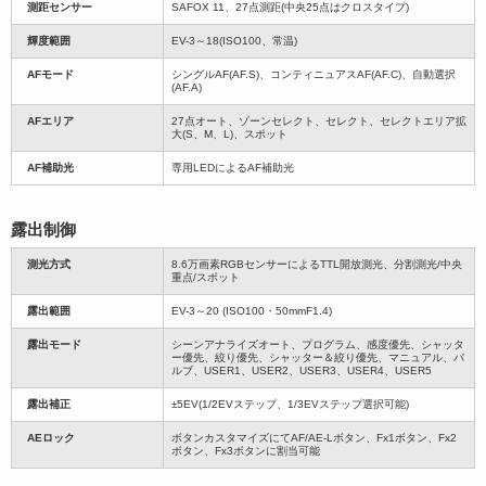
測距センサー
SAFOX 11、27点測距(中央25点はクロスタイプ)
輝度範囲
EV-3～18(ISO100、常温)
AFモード
シングルAF(AF.S)、コンティニュアスAF(AF.C)、自動選択
(AF.A)
AFエリア
27点オート、ゾーンセレクト、セレクト、セレクトエリア拡
大(S、M、L)、スポット
AF補助光
専用LEDによるAF補助光
露出制御
測光方式
8.6万画素RGBセンサーによるTTL開放測光、分割測光/中央
重点/スポット
露出範囲
EV-3～20 (ISO100・50mmF1.4)
露出モード
シーンアナライズオート、プログラム、感度優先、シャッタ
ー優先、絞り優先、シャッター＆絞り優先、マニュアル、バ
ルブ、USER1、USER2、USER3、USER4、USER5
露出補正
±5EV(1/2EVステップ、1/3EVステップ選択可能)
AEロック
ボタンカスタマイズにてAF/AE-Lボタン、Fx1ボタン、Fx2
ボタン、Fx3ボタンに割当可能