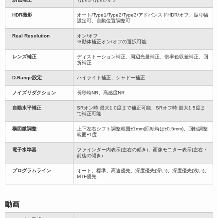
HDR撮影
オート/Type1/Type2/Type3/アドバンスドHDR/オフ、振り幅
設定可、自動位置調整可
Real Resolution
オン/オフ
※動体補正オン/オフの選択可能
レンズ補正
ディストーション補正、周辺光量補正、倍率色収差補正、回
折補正
D-Range設定
ハイライト補正、シャドー補正
ノイズリダクション
長秒時NR、高感度NR
自動水平補正
SRオン時:最大1.0度まで補正可能、SRオフ時:最大1.5度ま
で補正可能
構図微調整
上下左右シフト調整範囲±1mm(回転時は±0.5mm)、回転調整
範囲±1度
電子水準器
ファインダー内表示(左右の傾き)、画像モニター表示(左右・
前後の傾き)
プログラムライン
オート、標準、高速優先、深度優先(深い)、深度優先(浅い)、
MTF優先
動画