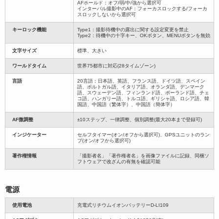
AFホールド：オフ/弱/中/強から選択可
インターバル撮影中のAF：フォーカスロックする/フォーカ
スロックしないから選択可
キーロック機能
Type1：撮影待機中の露出に関する設定変更を禁止
Type2：待機中の十字キー、OKボタン、MENUボタンを無効
文字サイズ
標準、大きい
ワールドタイム
世界75都市に対応(28タイムゾーン)
言語
20言語：日本語、英語、フランス語、ドイツ語、スペイン
語、ポルトガル語、イタリア語、オランダ語、デンマーク
語、スウェーデン語、フィンランド語、ポーランド語、チェ
コ語、ハンガリー語、トルコ語、ギリシャ語、ロシア語、韓
国語、中国語（繁体字）、中国語（簡体字）
AF微調整
±10ステップ、一律調整、個別調整(最大20本まで登録可)
インジケーター
セルフタイマー(オン/オフから選択可)、GPSユニットのラン
プ(オン/オフから選択可)
著作権情報
「撮影者名」「著作権者名」を画像ファイルに記録、同梱ソ
フトウェアで改ざんの有無を確認可能
電源
使用電池
充電式リチウムイオンバッテリーD-LI109