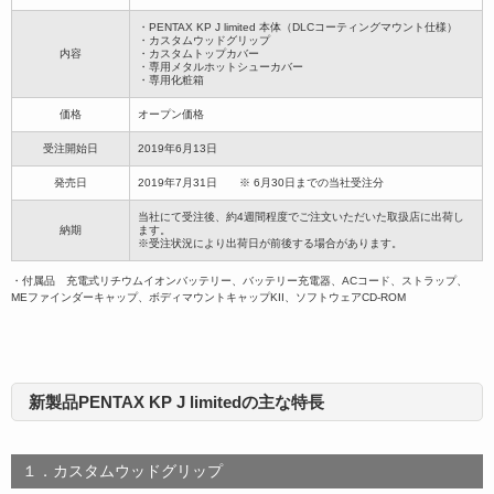
・PENTAX KP J limited 本体（DLCコーティングマウント仕様）
・カスタムウッドグリップ
内容
・カスタムトップカバー
・専用メタルホットシューカバー
・専用化粧箱
価格
オープン価格
受注開始日
2019年6月13日
発売日
2019年7月31日 ※ 6月30日までの当社受注分
当社にて受注後、約4週間程度でご注文いただいた取扱店に出荷し
納期
ます。
※受注状況により出荷日が前後する場合があります。
・付属品 充電式リチウムイオンバッテリー、バッテリー充電器、ACコード、ストラップ、
MEファインダーキャップ、ボディマウントキャップKII、ソフトウェアCD-ROM
新製品PENTAX KP J limitedの主な特長
１．カスタムウッドグリップ