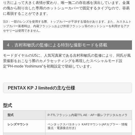
り方によって大きく表情が変わり、唯一無二の存在感を演出しています。金属
の塊から削り出した専用のホットシューカバーで固定するタイプなので、容易
に着脱することができます。
注3：一部のレンズを使用する際、トップカバーが干渉する場合があります。また、カスタムト
ップカバー装着時は、内蔵フラッシュおよび外部フラッシュ等のホットシューを利用するアク
セサリーは使用できません。
４．吉村和敏氏の監修による特別な撮影モードを搭載
モードダイヤルのU5に、人気写真家である吉村和敏氏の監修により、同氏が風
景撮影をおこなう際のカメラセッティングを再現したスペシャルモード設
定"PH-mode Yoshimura"を初期設定で登録しています。
PENTAX KP J limitedの主な仕様
型式
型式
P-TTLフラッシュ内蔵TTL AE・AF一眼レフデジタルカメラ
レンズマウント
ペンタックスバヨネット KAF2マウント(AFカプラー・情報
接点・電源接点付き)