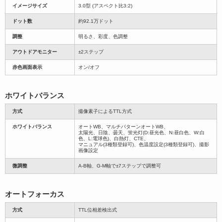
イメージサイズ
3.0型 (アスペクト比3:2)
ドット数
約92.1万ドット
調整
明るさ、彩度、色調整
アウトドアモニター
±2ステップ
赤色画面表示
オン/オフ
ホワイトバランス
方式
撮像素子によるTTL方式
ホワイトバランス
オートWB、マルチパターンオートWB、
太陽光、日陰、曇天、蛍光灯(D:昼光色、N:昼白色、W:白
色、L:電球色)、白熱灯、CTE、
マニュアル(3種類登録可)、色温度設定(3種類登録可)、撮影
画像設定
微調整
A-B軸、G-M軸で±7ステップで調整可
オートフォーカス
方式
TTL位相差検出式