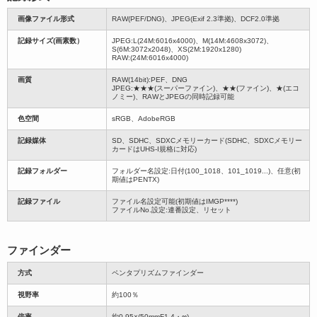
画像ファイル形式
RAW(PEF/DNG)、JPEG(Exif 2.3準拠)、DCF2.0準拠
記録サイズ(画素数）
JPEG:L(24M:6016x4000)、M(14M:4608x3072)、
S(6M:3072x2048)、XS(2M:1920x1280)
RAW:(24M:6016x4000)
画質
RAW(14bit):PEF、DNG
JPEG:★★★(スーパーファイン)、★★(ファイン)、★(エコ
ノミー)、RAWとJPEGの同時記録可能
色空間
sRGB、AdobeRGB
記録媒体
SD、SDHC、SDXCメモリーカード(SDHC、SDXCメモリー
カードはUHS-I規格に対応)
記録フォルダー
フォルダー名設定:日付(100_1018、101_1019...)、任意(初
期値はPENTX)
記録ファイル
ファイル名設定可能(初期値はIMGP****)
ファイルNo.設定:連番設定、リセット
ファインダー
方式
ペンタプリズムファインダー
視野率
約100％
倍率
約0.95×(50mmF1.4・∞)