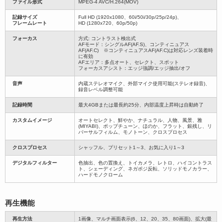
ファイル形式
MPEG-4 AVC/H.264(MOV)
記録サイズ
Full HD (1920x1080、60i/50i/30p/25p/24p)、
フレームレート
HD (1280x720、60p/50p)
フォーカス
方式: コントラスト検出式
AFモード：シングルAF(AF.S)、コンティニュアス
AF(AF.C) ※コンティニュアスAF(AF.C)は対応レンズ装着時
に有効
AFエリア：多点オート、セレクト、スポット
フォーカスアシスト：エッジ強調/エッジ抽出/オフ
音声
内蔵ステレオマイク、外部マイク使用可能(ステレオ録音)、
録音レベル調整可能
記録時間
最大4GBまたは最長約25分、内部温度上昇時は自動終了
カスタムイメージ
オートセレクト、鮮やか、ナチュラル、人物、風景、雅
(MIYABI)、ポップチューン、ほのか、フラット、銀残し、リ
バーサルフィルム、モノトーン、クロスプロセス
クロスプロセス
シャッフル、プリセット1～3、お気に入り1～3
デジタルフィルター
色抽出、色の置換え、トイカメラ、レトロ、ハイコントラス
ト、シェーディング、ネガポジ反転、ソリッドモノカラー、
ハードモノクローム
再生機能
再生方法
1画像、マルチ画面表示(6、12、20、35、80画面)、拡大(最