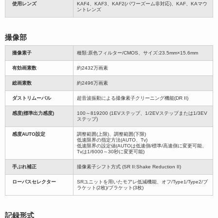
使用レンズ
KAF4、KAF3、KAF2(パワーズーム非対応)、KAF、KAマウ
ントレンズ
撮像部
撮像素子
種類:原色フィルター/CMOS、サイズ:23.5mm×15.6mm
有効画素数
約2432万画素
総画素数
約2496万画素
ダストリムーバル
超音波振動による撮像素子クリーニング機能(DR II)
感度(標準出力感度)
100～819200 (1EVステップ、1/2EVステップまたは1/3EV
ステップ)
感度AUTO設定
調整範囲(上限)、調整範囲(下限)
低速限界の指定方法(AUTO、Tv)
低速限界の設定値(AUTOは低速側/標準/高速側に変更可能、
Tvは1/6000～30秒に変更可能)
手ぶれ補正
撮像素子シフト方式 (SR II:Shake Reduction II)
ローパスセレクター
SRユニットを用いたモアレ低減機能、オフ/Type1/Type2/ブ
ラケット(2枚)/ブラケット(3枚)
記録形式