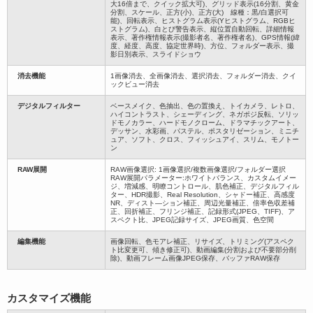
大16倍まで、クイック拡大可)、グリッド表示(16分割、黄金
分割、スケール、正方(小)、正方(大) 線種：黒/白選択可
能)、回転表示、ヒストグラム表示(Yヒストグラム、RGBヒ
ストグラム)、白とび警告表示、縦位置自動回転、詳細情報
表示、著作権情報表示(撮影者名、著作権者名)、GPS情報(緯
度、経度、高度、協定世界時)、方位、フォルダー表示、撮
影日別表示、スライドショウ
消去機能
1画像消去、全画像消去、選択消去、フォルダー消去、クイ
ックビュー消去
デジタルフィルター
ベースメイク、色抽出、色の置換え、トイカメラ、レトロ、
ハイコントラスト、シェーディング、ネガポジ反転、ソリッ
ドモノカラー、ハードモノクローム、ドラマチックアート、
デッサン、水彩画、パステル、ポスタリゼーション、ミニチ
ュア、ソフト、クロス、フィッシュアイ、スリム、モノトー
ン
RAW展開
RAW画像選択: 1画像選択/複数画像選択/フォルダー選択
RAW展開パラメーター:ホワイトバランス、カスタムイメー
ジ、増減感、明瞭コントロール、肌色補正、デジタルフィル
ター、HDR撮影、Real Resolution、シャドー補正、高感度
NR、ディスト―ション補正、周辺光量補正、倍率色収差補
正、回折補正、フリンジ補正、記録形式(JPEG、TIFF)、ア
スペクト比、JPEG記録サイズ、JPEG画質、色空間
編集機能
画像回転、色モアレ補正、リサイズ、トリミング(アスペク
ト比変更可、傾き修正可)、動画編集(分割および不要部分削
除)、動画フレーム画像JPEG保存、バッファRAW保存
カスタマイズ機能