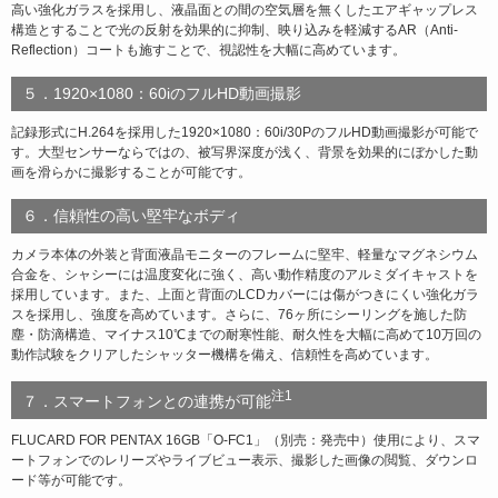
高い強化ガラスを採用し、液晶面との間の空気層を無くしたエアギャップレス
構造とすることで光の反射を効果的に抑制、映り込みを軽減するAR（Anti-
Reflection）コートも施すことで、視認性を大幅に高めています。
５．1920×1080：60iのフルHD動画撮影
記録形式にH.264を採用した1920×1080：60i/30PのフルHD動画撮影が可能で
す。大型センサーならではの、被写界深度が浅く、背景を効果的にぼかした動
画を滑らかに撮影することが可能です。
６．信頼性の高い堅牢なボディ
カメラ本体の外装と背面液晶モニターのフレームに堅牢、軽量なマグネシウム
合金を、シャシーには温度変化に強く、高い動作精度のアルミダイキャストを
採用しています。また、上面と背面のLCDカバーには傷がつきにくい強化ガラ
スを採用し、強度を高めています。さらに、76ヶ所にシーリングを施した防
塵・防滴構造、マイナス10℃までの耐寒性能、耐久性を大幅に高めて10万回の
動作試験をクリアしたシャッター機構を備え、信頼性を高めています。
注1
７．スマートフォンとの連携が可能
FLUCARD FOR PENTAX 16GB「O-FC1」（別売：発売中）使用により、スマ
ートフォンでのレリーズやライブビュー表示、撮影した画像の閲覧、ダウンロ
ード等が可能です。