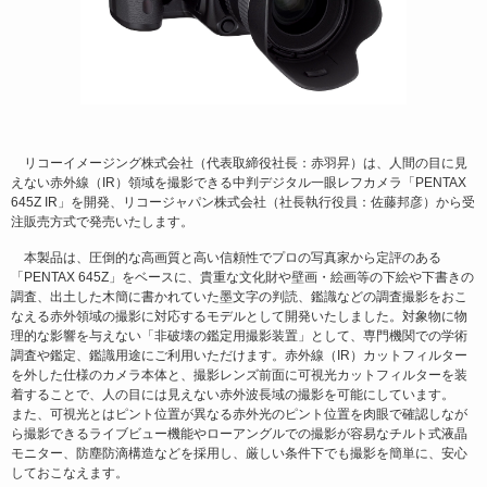
リコーイメージング株式会社（代表取締役社長：赤羽昇）は、人間の目に見
えない赤外線（IR）領域を撮影できる中判デジタル一眼レフカメラ「PENTAX
645Z IR」を開発、リコージャパン株式会社（社長執行役員：佐藤邦彦）から受
注販売方式で発売いたします。
本製品は、圧倒的な高画質と高い信頼性でプロの写真家から定評のある
「PENTAX 645Z」をベースに、貴重な文化財や壁画・絵画等の下絵や下書きの
調査、出土した木簡に書かれていた墨文字の判読、鑑識などの調査撮影をおこ
なえる赤外領域の撮影に対応するモデルとして開発いたしました。対象物に物
理的な影響を与えない「非破壊の鑑定用撮影装置」として、専門機関での学術
調査や鑑定、鑑識用途にご利用いただけます。赤外線（IR）カットフィルター
を外した仕様のカメラ本体と、撮影レンズ前面に可視光カットフィルターを装
着することで、人の目には見えない赤外波長域の撮影を可能にしています。
また、可視光とはピント位置が異なる赤外光のピント位置を肉眼で確認しなが
ら撮影できるライブビュー機能やローアングルでの撮影が容易なチルト式液晶
モニター、防塵防滴構造などを採用し、厳しい条件下でも撮影を簡単に、安心
しておこなえます。