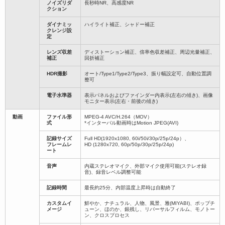
ノイズリダ
長秒時NR、高感度NR
クション
ダイナミッ
ハイライト補正、シャドー補正
クレンジ設
定
レンズ収差
ディストーション補正、倍率色収差補正、周辺光量補正、
補正
回折補正
HDR撮影
オート/Type1/Type2/Type3、振り幅設定可、自動位置調
整可
電子水準器
表示パネルおよびファインダー内表示(左右の傾き)、画像
モニター表示(左右・前後の傾き)
動画
ファイル形
MPEG-4 AVC/H.264（MOV）
式
*インターバル動画時はMotion JPEG(AVI)
記録サイズ
Full HD(1920x1080, 60i/50i/30p/25p/24p）、
フレームレ
HD (1280x720, 60p/50p/30p/25p/24p)
ート
音声
内蔵ステレオマイク、外部マイク使用可能(ステレオ録
音)、録音レベル調整可能
記録時間
最長約25分、内部温度上昇時は自動終了
カスタムイ
鮮やか、ナチュラル、人物、風景、雅(MIYABI)、ポップチ
メージ
ューン、ほのか、銀残し、リバーサルフィルム、モノトー
ン、クロスプロセス