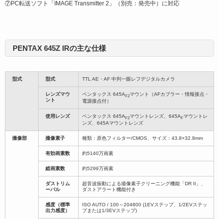
⑦PC転送ソフト「IMAGE Transmitter 2」（別売：発売中）に対応
PENTAX 645Z IRの主な仕様
型式
型式
TTL AE・AF 中判一眼レフデジタルカメラ
レンズマウ
ペンタックス 645A
マウント（AFカプラー・情報接点・
F2
ント
電源接点付）
使用レンズ
ペンタックス 645A
マウントレンズ、645A
マウントレ
F2
F
ンズ、645Aマウントレンズ
撮像部
撮像素子
種類：原色フィルター/CMOS、サイズ：43.8×32.8mm
有効画素数
約5140万画素
総画素数
約5299万画素
ダストリム
超音波振動による撮像素子クリーニング機能「DR II」、
ーバル
ダストアラート機能付き
感度（標準
ISO AUTO / 100～204800 (1EVステップ、1/2EVステッ
出力感度）
プまたは1/3EVステップ)