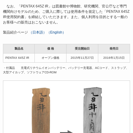
なお、「PENTAX 645Z IR」は図書館や博物館、研究機関、官公庁など専門
機関向けモデルのため、ご購入に際しては使用条件を規定した「PENTAX 645Z
IR使用契約書」を締結していただきます。また、個人利用を目的とする一般の
お客様への販売はおこないません。
製品紹介ページ
（日本語）
（English）
製品名
価 格
受注開始日
発売日
PENTAX 645Z IR
オープン価格
2015年11月27日
2016年1月15日
・付属品 充電式リチウムイオンバッテリー、バッテリー充電器、ACコード、ストラップ、
大型アイカップ、ソフトウェアCD-ROM