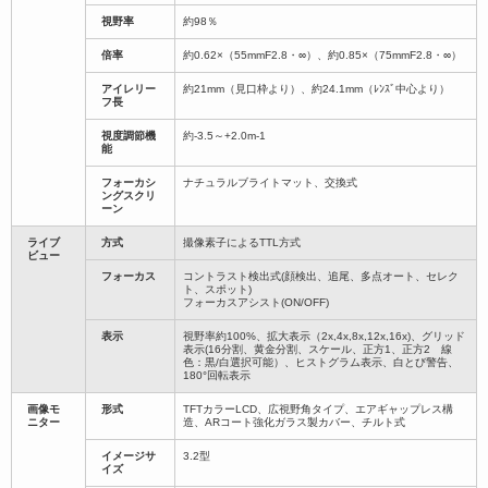
視野率
約98％
倍率
約0.62×（55mmF2.8・∞）、約0.85×（75mmF2.8・∞）
アイレリー
約21mm（見口枠より）、約24.1mm（ﾚﾝｽﾞ中心より）
フ長
視度調節機
約-3.5～+2.0m-1
能
フォーカシ
ナチュラルブライトマット、交換式
ングスクリ
ーン
ライブ
方式
撮像素子によるTTL方式
ビュー
フォーカス
コントラスト検出式(顔検出、追尾、多点オート、セレク
ト、スポット)
フォーカスアシスト(ON/OFF)
表示
視野率約100%、拡大表示（2x,4x,8x,12x,16x)、グリッド
表示(16分割、黄金分割、スケール、正方1、正方2 線
色：黒/白選択可能）、ヒストグラム表示、白とび警告、
180°回転表示
画像モ
形式
TFTカラーLCD、広視野角タイプ、エアギャップレス構
ニター
造、ARコート強化ガラス製カバー、チルト式
イメージサ
3.2型
イズ