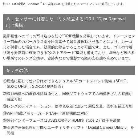
™
注1： iOS6以降、Android
4.2以降のOSを搭載したスマートフォンに対応しています。
８．センサーに付着したゴミを除去する"DRII（Dust Removal
II）"機構
撮影画像へのゴミの写り込みを防ぐ"DRII"機構を搭載しています。イメージセン
サー前面のカバーガラス部を圧電素子で超音波振動させることにより、万一ゴ
ミが付着した場合でも、効果的に除去することが可能です。また、ゴミの付着
状況を撮影前に確認できる"ダストアラート"機能も備えており、屋外など埃の多
い場所でのレンズ交換や、史跡内などで撮影する際の安心感を高めています。
９．その他
①用途に応じて使い分けができるデュアルSDカードスロット装備（SDHC、
SDXC UHS-I：SDR104規格対応）
②撮影画像への著作権情報添付と、同梱ソフトウェアでの画像改ざんの有無が
確認可能
③レンズのディストーション、倍率色収差に加えて周辺光量、回折も補正可能
④Wi-Fi内蔵メモリーカード"Eye-Fi"連動機能に対応
⑤外部インターフェースはUSB3.0端子とHDMI®（type D）端子を装備
⑥高速で画像処理が可能なユーティリティソフト「Digital Camera Utility 5」を
同梱