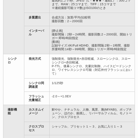
最高約1コマ/秒、JPEG（L・★★★・連続L）：300コマ
まで、RAW：25コマまで、TIFF：15コマまで
※連続撮影可能コマ数はISO100のとき
多重露出
合成方法：加算/平均/比較明
撮影回数：2～2000回
インターバ
[静止画]
ル
撮影間隔：2秒～24時間、撮影回数:2～2000回、開始トリ
ガー:即時/時刻指定
[動画]
記録サイズ:4K/Full HD/HD、撮影間隔:2秒～1時間、撮影
所要時間:14秒～99時間、開始トリガー:即時/時刻指定
シンク
発光方式
強制発光、強制発光+赤目軽減、スローシンクロ、スロー
ロ
シンクロ+赤目軽減、
P-TTL、後幕シンクロ、光量比制御、ハイスピードシンク
ロ、ワイヤレスシンクロ可能（対応外付フラッシュにおい
て）
シンクロ同
1/125秒
調速度
フラッシュ
-2.0～+1.0EV
光量補正
撮影機
カスタムイ
鮮やか、ナチュラル、人物、風景、雅(MIYABI)、ポップチ
能
メージ
ューン、ほのか、銀残し、リバーサルフィルム、モノトー
ン、クロスプロセス
クロスプロ
シャッフル、プリセット１～３、お気に入り１～３
セス