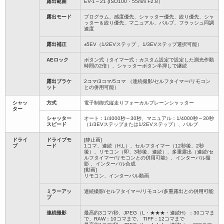
露出範囲
EV-1～21 (ISO100・55mm F2.8）
露出モード
プログラム、感度優先、シャッター優先、絞り優先、シャ
ッター＆絞り優先、マニュアル、バルブ、フラッシュ同調
速度
露出補正
±5EV（1/2EVステップ 、1/3EVステップ選択可能）
AEロック
ボタン式（タイマー式：カスタム設定で設定した測光作動
時間の2倍）、シャッターボタン半押しで継続
露出ブラケ
2コマ/3コマ/5コマ （連続撮影/セルフタイマー/リモコン
ット
との併用可能）
シャッ
方式
電子制御式縦走りフォーカルプレーンシャッター
ター
シャッター
オート：1/4000秒～30秒、マニュアル：1/4000秒～30秒
スピード
（1/3EVステップまたは1/2EVステップ）、バルブ
ドライ
ドライブモ
[静止画]
ブ
ード
1コマ、連続（H,L）、セルフタイマー（12秒後、2秒
後）、リモコン（即、3秒後、連続）、多重露出（連続/セ
ルフタイマー/リモコンとの併用可能）、インターバル撮
影 、インターバル合成
[動画]
リモコン、インターバル動画
ミラーアッ
連続撮影/セルフタイマー/リモコン/多重露出との併用可能
プ
連続撮影
最高約3コマ/秒、JPEG（L・★★★・連続H）：30コマま
で、RAW：10コマまで、 TIFF：12コマまで