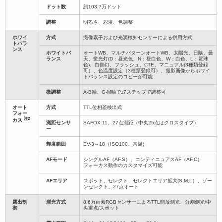
ドット数
約103.7万ドット
調整
明るさ、彩度、色調整
ホワイ
方式
撮像素子および光源検知センサーによる併用方式
トバラ
ンス
ホワイトバ
オートWB、マルチパターンオートWB、太陽光、日陰、曇
ランス
天、蛍光灯(D：昼光色、N：昼白色、W：白色、L：電球
色)、白熱灯、フラッシュ、CTE、マニュアル(3種類登録
可）、色温度設定（3種類登録可）、撮影画像からホワイ
トバランス設定のコピーが可能
微調整
A-B軸、G-M軸で±7ステップで調整可
オート
方式
TTL位相差検出式
フォー
注2
カス
測距センサ
SAFOX 11、27点測距（中央25点はクロスタイプ）
ー
輝度範囲
EV-3～18（ISO100、常温)
AFモード
シングルAF（AF.S）、コンティニュアスAF（AF.C）
フォーカス動作のカスタマイズ可能
AFエリア
スポット、セレクト、セレクトエリア拡大(S,M,L）、ゾー
ンセレクト、27点オート
露出制
測光方式
8.6万画素RGBセンサーによるTTL開放測光、分割測光/中
御
央重点/スポット