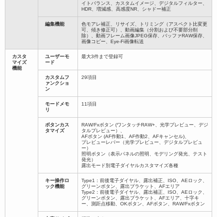
イトバランス、カスタムイメージ、デジタルフィルター、
HDR、増減感、高感度NR、シャドー補正
編集機能
色モアレ補正、リサイズ、トリミング（アスペクト比変更
可、傾き修正可）、動画編集（分割および不要部分削
除）、動画フレーム画像JPEG保存、バッファRAW保存、
画像コピー、Eye-Fi画像転送
カスタ
ユーザーモ
最大3件まで登録可
マイズ
ード
機能
カスタムフ
29項目
ァンクショ
ン
モードメモ
11項目
リ
ボタンカス
RAW/Fxボタン (ワンタッチRAW+、光学プレビュー、デジ
タマイズ
タルプレビュー）、
AFボタン (AF作動1、AF作動2、AFキャンセル)、
プレビューレバー（光学プレビュー、デジタルプレビュ
ー）
照明ボタン（表示パネルの照明、モデリング発光、テスト
発光）
露出モード別電子ダイヤルカスタマイズ各種
キー操作ロ
Type1：前後電子ダイヤル、露出補正、ISO、AEロック、
ック機能
グリーンボタン、露出ブラケット、AFエリア
Type2：前後電子ダイヤル、露出補正、ISO、AEロック、
グリーンボタン、露出ブラケット、AFエリア、十字キ
ー、測距点移動、OKボタン、AFボタン、RAW/Fxボタン