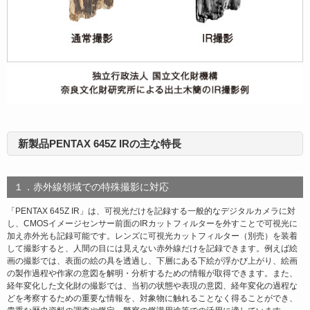
新製品PENTAX 645Z IRの主な特長
１．赤外線領域での特殊撮影に対応
「PENTAX 645Z IR」は、可視光だけを記録する一般的なデジタルカメラに対
し、CMOSイメージセンサー前面のIRカットフィルターを外すことで可視光に
加え赤外光も記録可能です。レンズに可視光カットフィルター（別売）を装着
して撮影すると、人間の目には見えない赤外線だけを記録できます。例えば絵
画の撮影では、表面の絵の具を透過し、下層にある下絵が浮かび上がり、絵画
の製作過程や作家の意図を解明・分析するための情報が取得できます。また、
経年変化した文化財の撮影では、当初の状態や表現の意図、経年変化の過程な
どを考察するための重要な情報を、対象物に触れることなく得ることができ、