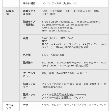
手ぶれ補正
レンズシフト方式（対応レンズ）
記録形
画像ファイ
RAW（PEF/DNG）、TIFF、JPEG(Exif 2.30）準拠、
式
ル形式
DCF2.0準拠
記録サイズ
JPEG：L(51M：8256x6192)、M(36M:6912x5184)、
（画素数）
S(21M:5376x4032)、XS(3M:1920x1440)、
RAW：(51M：8256x6192)、
TIFF：(51M：8256x6192)
画質
RAW（14bit）：PEF、DNG
TIFF
JPEG：★★★(スーパーファイン)、★★(ファイン)、★(エ
コノミー) 、 RAWとJPEGの同時記録可能
色空間
sRGB、AdobeRGB
記録媒体
SD、SDHC、SDXCメモリーカード、Eye-Fiカード、FLU
カード (SDHC、SDXCはUHS-I規格に対応)
デュアルス
順次、複製、RAW/JPEG分離、画像コピー
ロット
記録フォル
フォルダー名設定：日付(100_1018、101_1019...)、任意
ダー
(初期値はPENTX）
記録ファイ
ファイル名設定可能(初期値はIMGP****)
ル
ファイルNo.設定:連番設定、リセット
ファイ
方式
ケプラーテレスコープ式トラピゾイドプリズムファインダ
ンダー
ー