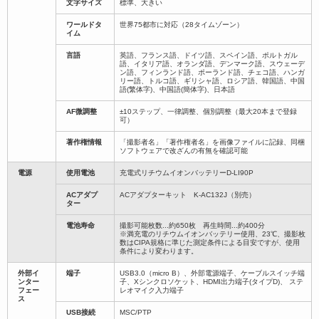
文字サイズ
標準、大きい
ワールドタ
世界75都市に対応（28タイムゾーン）
イム
言語
英語、フランス語、ドイツ語、スペイン語、ポルトガル
語、イタリア語、オランダ語、デンマーク語、スウェーデ
ン語、フィンランド語、ポーランド語、チェコ語、ハンガ
リー語、トルコ語、ギリシャ語、ロシア語、韓国語、中国
語(繁体字)、中国語(簡体字)、日本語
AF微調整
±10ステップ、一律調整、個別調整（最大20本まで登録
可）
著作権情報
「撮影者名」「著作権者名」を画像ファイルに記録、同梱
ソフトウェアで改ざんの有無を確認可能
電源
使用電池
充電式リチウムイオンバッテリーD-LI90P
ACアダプ
ACアダプターキット K-AC132J（別売）
ター
電池寿命
撮影可能枚数...約650枚 再生時間...約400分
※満充電のリチウムイオンバッテリー使用、23℃、撮影枚
数はCIPA規格に準じた測定条件による目安ですが、使用
条件により変わります。
外部イ
端子
USB3.0（micro B）、外部電源端子、ケーブルスイッチ端
ンター
子、Xシンクロソケット、HDMI出力端子(タイプD)、 ステ
フェー
レオマイク入力端子
ス
USB接続
MSC/PTP