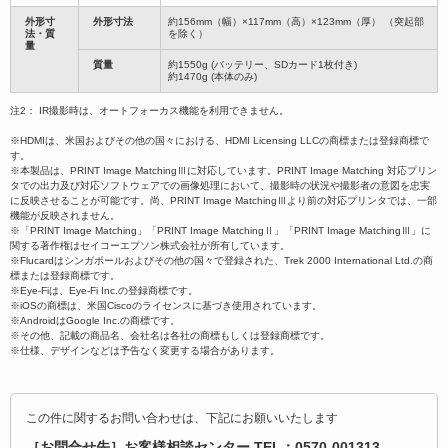
外形寸
外形寸法
約156mm（幅）×117mm（高）×123mm（厚） （突起部
法・質
を除く）
量
質量
約1550g (バッテリー、SDカード1枚付き)
約1470g (本体のみ)
注2： IR撮影時は、オートフォーカス機能を利用できません。
※HDMIは、米国およびその他の国々における、HDMI Licensing LLCの商標または登録商標で
す。
※本製品は、PRINT Image MatchingⅢに対応しています。PRINT Image Matching 対応プリン
タでの出力及び対応ソフトウェアでの画像処理において、撮影時の状況や撮影者の意図を忠実
に反映させることが可能です。尚、PRINT Image MatchingⅢより前の対応プリンタでは、一部
機能が反映されません。
※「PRINT Image Matching」「PRINT Image MatchingⅡ」「PRINT Image MatchingⅢ」に
関する著作権はセイコーエプソン株式会社が所有しています。
※Flucardはシンガポールおよびその他の国々で登録された、Trek 2000 International Ltd.の商
標または登録商標です。
※Eye-Fiは、Eye-Fi Inc.の登録商標です。
※iOSの商標は、米国Ciscoのライセンスに基づき使用されています。
※AndroidはGoogle Inc.の商標です。
※その他、記載の商品名、会社名は各社の商標もしくは登録商標です。
※仕様、デザインなどは予告なく変更する場合があります。
この件に関するお問い合わせは、下記にお願いいたします
［お問合せ先］お客様相談センター TEL：0570-001313