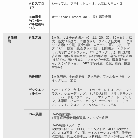
クロスプロ
シャッフル、プリセット１～３、お気に入り１～３
セス
HDR撮影
オート/Type1/Type2/Type3、振り幅設定可
*インター
バル動画時
のみ
再生機
再生方法
1画像、マルチ画面表示（6、12、20、35、80画面）、拡
能
大（最大16倍まで、等倍表示可、クイック拡大可）、グリ
ッド表示(16分割、黄金分割、スケール、正方（小）、正
方（大） 線種：黒/白選択可能）、回転表示、ヒストグ
ラム表示(Yヒストグラム、RGBヒストグラム)、白とび警
告表示、縦位置自動回転、詳細情報表示、著作権情報表示
(撮影者名、著作権者名)、フォルダー表示、撮影日別表
示、スライドショウ、GPS情報(緯度、経度、標高、協定
世界時)
消去機能
1画像消去、全画像消去、選択消去、フォルダー消去、ク
イックビュー消去
デジタルフ
ベースメイク、色抽出、トイカメラ、レトロ、ハイコント
ィルター
ラスト、シェーディング、ネガポジ反転、ソリッドモノカ
ラー、ハードモノクローム、ドラマチックアート、デッサ
ン、水彩画、パステル、ポスタリゼーション、ミニチュ
ア、ソフト、クロス、フィッシュアイ、スリム
RAW展開
RAW画像選択：
1画像選択/複数画像選択/フォルダー選択
RAW展開パラメーター：
記録形式(JPEG、TIFF)、アスペクト比、JPEG記録サイ
ズ、JPEG画質、色空間、ディストーション補正、倍率色
収差補正、周辺光量補正、回折補正、フリンジ補正、ホワ