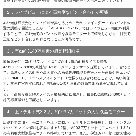
貴重な歴史資料の調査や鑑定、警察の鑑識用途等での活用に適しています。
２．ライブビューによる高精度なピント合わせが可能
赤外光は可視光とピント位置が異なるため、光学ファインダー上でのピント位
置の調整が困難でしたが、「PENTAX 645Z IR」ではライブビュー機能を利用
することで、赤外光でのピント位置を液晶モニター上で確認しながら、目視で
正確なピント合わせをおこなうことが可能です。
３．有効約5140万画素の超高精細画像
撮像素子に、35ミリフルサイズ判の約1.7倍の面積サイズを誇る、
43.8mm×32.8mmの高性能CMOSイメージセンサーを採用しています。合わせ
て、高度なノイズ処理や高画質化の画像処理機能を充実させた画像処理エンジ
ン"PRIME III"、ローパスフィルターレス仕様を組み合わせることで、高い解像
力と立体描写性能に優れた有効約5140万画素の超高精細画像を実現していま
す。
また、高感度撮影時のノイズも徹底的に低減させ、最高ISO感度204800という
超高感度撮影も可能としています。
４．上下チルト式3.2型、約103.7万ドットの大型液晶モニター
広視野角に加え、モニターを上下に動かせるチルト式を採用し、ローアングル
やハイアングル撮影を容易にする3.2型、約103.7万ドット（アスペクト比3:2）
の高精細大型液晶モニターを搭載しています。また、保護カバー部は耐久性の