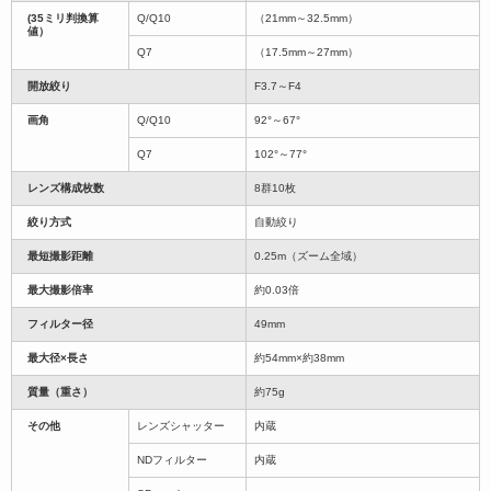
(35ミリ判換算
Q/Q10
（21mm～32.5mm）
値）
Q7
（17.5mm～27mm）
開放絞り
F3.7～F4
画角
Q/Q10
92°～67°
Q7
102°～77°
レンズ構成枚数
8群10枚
絞り方式
自動絞り
最短撮影距離
0.25m（ズーム全域）
最大撮影倍率
約0.03倍
フィルター径
49mm
最大径×長さ
約54mm×約38mm
質量（重さ）
約75g
その他
レンズシャッター
内蔵
NDフィルター
内蔵