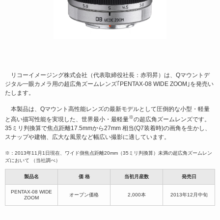
リコーイメージング株式会社（代表取締役社長：赤羽昇）は、Qマウントデ
ジタル一眼カメラ用の超広角ズームレンズ｢PENTAX-08 WIDE ZOOM｣を発売い
たします。
本製品は、Qマウント高性能レンズの最新モデルとして圧倒的な小型・軽量
※
と高い描写性能を実現した、世界最小・最軽量
の超広角ズームレンズです。
35ミリ判換算で焦点距離17.5mmから27mm 相当(Q7装着時)の画角を生かし、
スナップや建物、広大な風景など幅広い撮影に適しています。
※：2013年11月1日現在、ワイド側焦点距離20mm（35ミリ判換算）未満の超広角ズームレン
ズにおいて （当社調べ）
製品名
価 格
当初月産数
発売日
PENTAX-08 WIDE
オープン価格
2,000本
2013年12月中旬
ZOOM