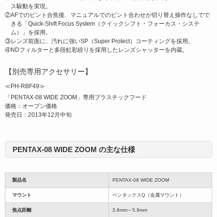
ス駆動を実現。
②AFでのピント合焦後、マニュアルでのピント合わせが切り替え操作なしでで
きる「Quick-Shift Focus System（クイックシフト・フォーカス・システ
ム）」を採用。
③レンズ前面に、汚れに強いSP（Super Protect）コーティングを採用。
④NDフィルターと多段虹彩絞りを採用したレンズシャッターを内蔵。
【別売専用アクセサリー】
≪PH-RBF49≫
「PENTAX-08 WIDE ZOOM」専用プラスチックフード
価格：オープン価格
発売日：2013年12月中旬
PENTAX-08 WIDE ZOOM の主な仕様
製品名
PENTAX-08 WIDE ZOOM
マウント
ペンタックスQ（金属マウント）
焦点距離
3.8mm～5.9mm