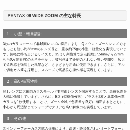
PENTAX-08 WIDE ZOOM の主な特長
１．小型・軽量設計
3枚のガラスモールド非球面レンズの採用により、Qマウントズームレンズでは
もっとも短い約38mmのレンズ長と、重さ約75gの小型・軽量化を実現していま
す。気軽に持ち歩けるサイズと、35ミリ判換算で焦点距離17.5mmから27mm
相当(Q7装着時)の画角を生かし、被写体まで距離のとれない狭い空間や、広大
で遠近感を強調した風景など、さまざまな用途に使用できます。さらに、アル
ミ切削カム筒を採用し、スムーズで高品位な操作感を実現しています。
２．高い描写性能
第1レンズに大偏肉ガラスモールド非球面レンズを採用することで、歪曲収差を
大幅に低減しています。さらに、ED（特殊低分散）ガラスを2枚と異常低分散
ガラスを1枚使用することで、ズーム全域で色収差を良好に補正するとともに、
中心から周辺部までシャープでクリアな高い解像力を実現しています。
３．その他
①インナーフォーカス方式の採用により、高速・静音化されたオートフォーカ