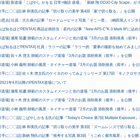
TAX道場] 新道場「こばやし かをる 日常×物語 道場」「新納 翔 DOJO City Sc
片手に〇〇話] 林 和美氏の記事『切り取りの美学 第4回「家で切り取る」』を公開
の思点] 社員：大久保の記事『ロードムービーと写真「そこ一里」（嶋田篤人インタ
ば知るほどPENTAX] 商品企画担当：若代の記事『New APS-C"K-3 Mark III"
TAX道場] 瀬尾 拓慶 師範のカスタムイメージと光の道場『3月のお題 添削発表（前半
れば知るほどPENTAX] 社員：ラリーの記事『ラリー的「愛車の撮影を始めてみま
TAX道場] 佐々木 啓太 師範のスナップ道場『3月のお題 添削発表（前半）』を公開
TAX道場] 小林 義明 師範の風景・ネイチャー道場『3月のお題 添削発表（前半）』を公
片手に〇〇話] 佐々木 啓太氏のケイタのやってみようシリーズ 第17回「モノクロサ
] 2021年4月以降のPENTAX道場について
TAX道場] 瀬尾 拓慶 師範のカスタムイメージと光の道場『2月のお題 添削発表（後半
TAX道場] 佐々木 啓太 師範のスナップ道場『2月のお題 添削発表（後半）』を公開
TAX道場] 小林 義明 師範の風景・ネイチャー道場『2月のお題 添削発表（後半）』を公
手に〇〇話] こばやしかをる氏の記事『Today's Choice 第7回 Multiple Exposur
片手に〇〇話] 林 和美氏の記事『切り取りの美学 第3回「ズームレンズで切り取る
片手に〇〇話] 新納 翔氏の記事『視考する写真 第3回「うごめく都市風景」』を公開