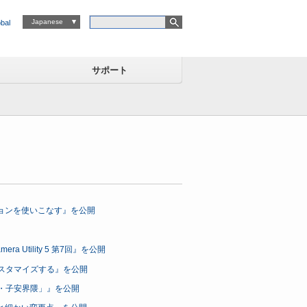
Japanese
bal
サポート
ンクションを使いこなす』を公開
a Utility 5 第7回』を公開
流にカスタマイズする』を公開
浜・子安界隈」』を公開