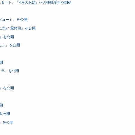
ape」がスタート、『4月のお題』への挑戦受付を開始
ビュー）』を公開
に込めた想い 最終回』を公開
）』を公開
した」』を公開
開
クラ」を公開
）』を公開
開
e』を公開
」』を公開