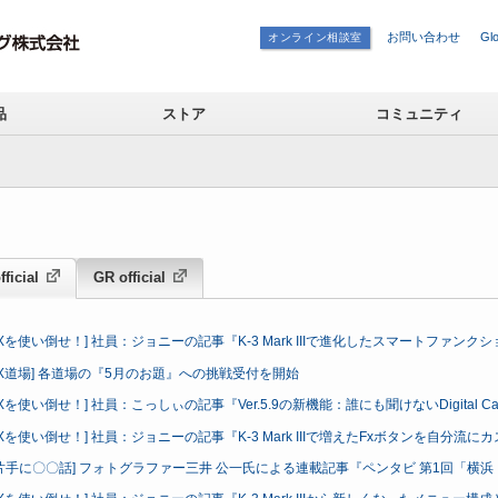
お問い合わせ
Glo
オンライン相談室
品
ストア
コミュニティ
ficial
GR official
TAXを使い倒せ！] 社員：ジョニーの記事『K-3 Mark IIIで進化したスマートファ
TAX道場] 各道場の『5月のお題』への挑戦受付を開始
AXを使い倒せ！] 社員：こっしぃの記事『Ver.5.9の新機能：誰にも聞けないDigital Camer
TAXを使い倒せ！] 社員：ジョニーの記事『K-3 Mark IIIで増えたFxボタンを自分
片手に〇〇話] フォトグラファー三井 公一氏による連載記事『ペンタビ 第1回「横