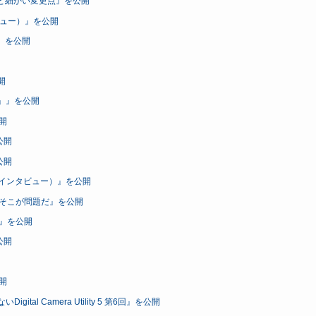
構成と細かい変更点』を公開
ビュー）』を公開
点』を公開
開
る」』を公開
開
公開
公開
みインタビュー）』を公開
ーか？そこが問題だ』を公開
）』を公開
公開
開
tal Camera Utility 5 第6回』を公開