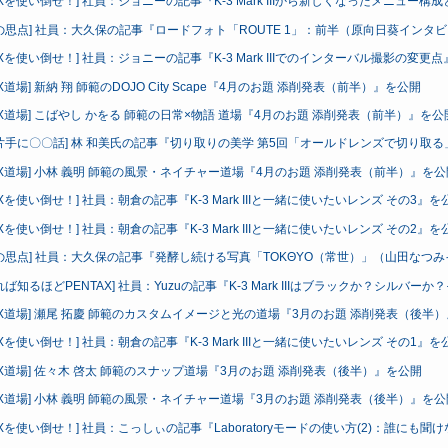
TAXを使い倒せ！] 社員：ジョニーの記事『K-3 Mark IIIから新しくなったメニュー
の思点] 社員：大久保の記事『ロードフォト「ROUTE 1」：前半（原向日葵インタ
TAXを使い倒せ！] 社員：ジョニーの記事『K-3 Mark IIIでのインターバル撮影の変更
AX道場] 新納 翔 師範のDOJO City Scape『4月のお題 添削発表（前半）』を公開
TAX道場] こばやし かをる 師範の日常×物語 道場『4月のお題 添削発表（前半）』を公
片手に〇〇話] 林 和美氏の記事『切り取りの美学 第5回「オールドレンズで切り取
TAX道場] 小林 義明 師範の風景・ネイチャー道場『4月のお題 添削発表（前半）』を公
TAXを使い倒せ！] 社員：朝倉の記事『K-3 Mark IIIと一緒に使いたいレンズ その3』を
TAXを使い倒せ！] 社員：朝倉の記事『K-3 Mark IIIと一緒に使いたいレンズ その2』を
の思点] 社員：大久保の記事『発酵し続ける写真「TOKΘYO（常世）」（山田なつ
れば知るほどPENTAX] 社員：Yuzuの記事『K-3 Mark IIIはブラックか？シルバ
TAX道場] 瀬尾 拓慶 師範のカスタムイメージと光の道場『3月のお題 添削発表（後半
TAXを使い倒せ！] 社員：朝倉の記事『K-3 Mark IIIと一緒に使いたいレンズ その1』を
TAX道場] 佐々木 啓太 師範のスナップ道場『3月のお題 添削発表（後半）』を公開
TAX道場] 小林 義明 師範の風景・ネイチャー道場『3月のお題 添削発表（後半）』を公
AXを使い倒せ！] 社員：こっしぃの記事『Laboratoryモードの使い方(2)：誰にも聞けないDigi