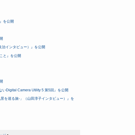
）』を公開
開
保田良治インタビュー）』を公開
なこと』を公開
開
tal Camera Utility 5 第5回』を公開
風景を巡る旅-」（山田淳子インタビュー）』を