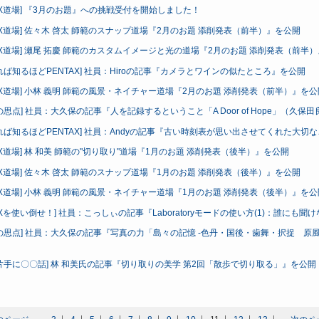
TAX道場] 『3月のお題』への挑戦受付を開始しました！
TAX道場] 佐々木 啓太 師範のスナップ道場『2月のお題 添削発表（前半）』を公開
TAX道場] 瀬尾 拓慶 師範のカスタムイメージと光の道場『2月のお題 添削発表（前半
れば知るほどPENTAX] 社員：Hiroの記事『カメラとワインの似たところ』を公開
TAX道場] 小林 義明 師範の風景・ネイチャー道場『2月のお題 添削発表（前半）』を公
の思点] 社員：大久保の記事『人を記録するということ「A Door of Hope」（久
れば知るほどPENTAX] 社員：Andyの記事『古い時刻表が思い出させてくれた大切
TAX道場] 林 和美 師範の"切り取り"道場『1月のお題 添削発表（後半）』を公開
TAX道場] 佐々木 啓太 師範のスナップ道場『1月のお題 添削発表（後半）』を公開
TAX道場] 小林 義明 師範の風景・ネイチャー道場『1月のお題 添削発表（後半）』を公
AXを使い倒せ！] 社員：こっしぃの記事『Laboratoryモードの使い方(1)：誰にも聞けないDigi
の思点] 社員：大久保の記事『写真の力「島々の記憶 -色丹・国後・歯舞・択捉 原
片手に〇〇話] 林 和美氏の記事『切り取りの美学 第2回「散歩で切り取る」』を公開